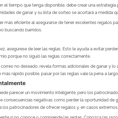
n el tiempo que tenga disponible, debe crear una estrategia
tunidades de ganar y su lista de sorteo se acortará a medida q
er más eficiente al asegurarse de tener excelentes regalos pa
o buscando barridos.
ez, asegúrese de leer las reglas. Esto le ayuda a evitar perd
mio porque no siguió las reglas correctamente.
l correo no deseado, revela formas adicionales de ganar y lo a
o más rápido posible, pasar por las reglas vale la pena a largo
entalmente
de parecer un movimiento inteligente, pero los patrocinado
e consecuencias negativas como perder la oportunidad de gana
a los patrocinadores de ofrecer regalos y, en casos extremos,
mente si no conoce o comprende las reglas. Conozca las razon