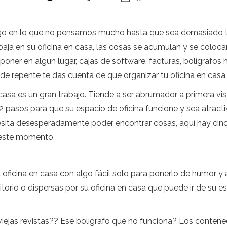
algo en lo que no pensamos mucho hasta que sea demasiado ta
baja en su oficina en casa, las cosas se acumulan y se coloca
poner en algún lugar, cajas de software, facturas, bolígrafos 
e repente te das cuenta de que organizar tu oficina en casa
asa es un gran trabajo. Tiende a ser abrumador a primera vista
 12 pasos para que su espacio de oficina funcione y sea atract
sita desesperadamente poder encontrar cosas, aquí hay ci
n este momento.
ficina en casa con algo fácil solo para ponerlo de humor y 
rio o dispersas por su oficina en casa que puede ir de su esp
viejas revistas?? Ese bolígrafo que no funciona? Los conten