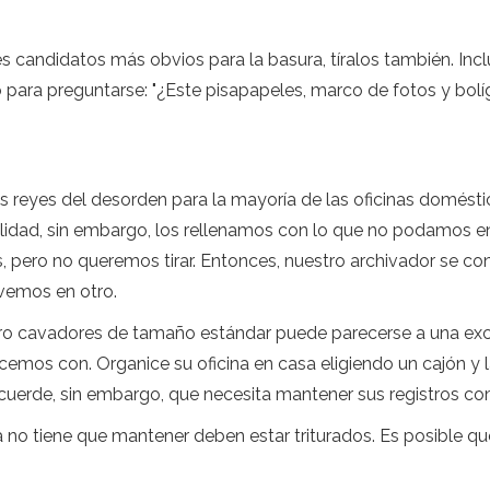
es candidatos más obvios para la basura, tíralos también. Incl
ara preguntarse: "¿Este pisapapeles, marco de fotos y bolígr
s reyes del desorden para la mayoría de las oficinas domésti
lidad, sin embargo, los rellenamos con lo que no podamos en
, pero no queremos tirar. Entonces, nuestro archivador se co
vemos en otro.
uatro cavadores de tamaño estándar puede parecerse a una e
os con. Organice su oficina en casa eligiendo un cajón y la
cuerde, sin embargo, que necesita mantener sus registros com
 tiene que mantener deben estar triturados. Es posible que 