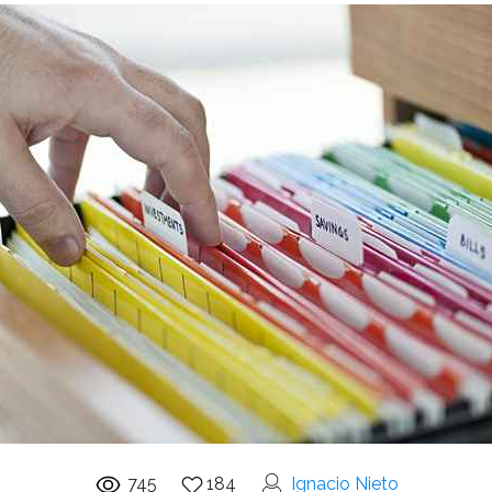
745
184
Ignacio Nieto