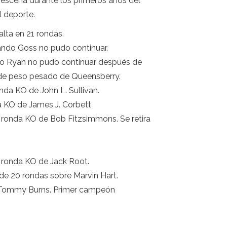
 escena durante los primeros años del
l deporte.
alta en 21 rondas.
uando Goss no pudo continuar.
do Ryan no pudo continuar después de
de peso pesado de Queensberry.
nda KO de John L. Sullivan.
a KO de James J. Corbett
ª ronda KO de Bob Fitzsimmons. Se retira
ª ronda KO de Jack Root.
de 20 rondas sobre Marvin Hart.
de Tommy Burns. Primer campeón