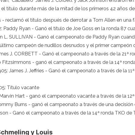
van, "Caballero" James J. Corbett y Jack Johnson entraron en
el título durante más de la mitad de los primeros 42 años de
 - reclamó el título después de derrotar a Tom Allen en una f
2: Paddy Ryan - Ganó el título de Joe Goss en la ronda 87 c
 John L. SULLIVAN - Ganó el campeonato de Paddy Ryan cuan
 último campeón de nudillos desnudos y el primer campeón 
 James J. CORBETT - Ganó el campeonato a través de la 21ª ro
Bob Fitzsimmons - ganó el campeonato a través de la 14ª rond
05: James J. Jeffries - Ganó el campeonato a través de la 11
05: Título vacante
6: Marvin Hart - ganó el campeonato vacante a través de la 12
 Tommy Burns - ganó el campeonato a través de una decisión 
Johnson - Ganó el campeonato a través de la 14ª ronda TKO 
Schmeling y Louis