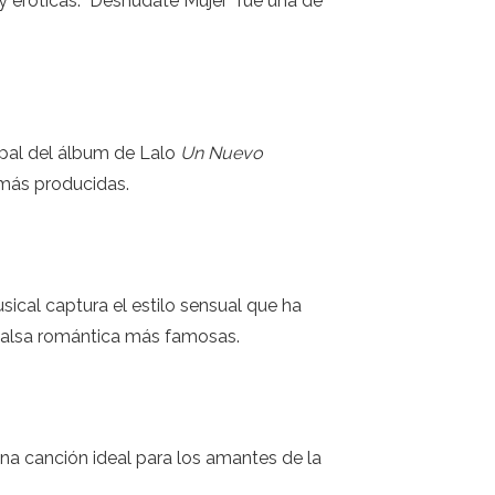
 eróticas. "Desnudate Mujer" fue una de
cipal del álbum de Lalo
Un Nuevo
amás producidas.
ical captura el estilo sensual que ha
 salsa romántica más famosas.
na canción ideal para los amantes de la