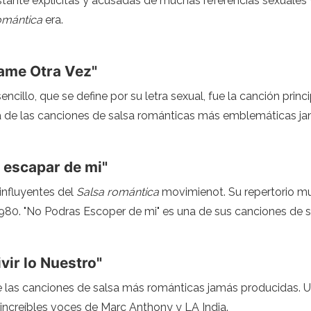
tante explícitas y acusadas de muchas referencias sexuales y
omántica
era.
rame Otra Vez"
encillo, que se define por su letra sexual, fue la canción prin
a de las canciones de salsa románticas más emblemáticas j
s escapar de mi"
influyentes del
Salsa romántica
movimienot. Su repertorio mus
e 1980. "No Podras Escoper de mi" es una de sus canciones de
vir lo Nuestro"
de las canciones de salsa más románticas jamás producidas. U
 increíbles voces de Marc Anthony y LA India.