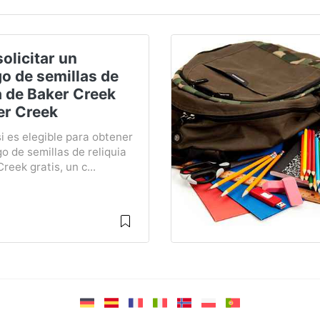
olicitar un
o de semillas de
a de Baker Creek
er Creek
i es elegible para obtener
o de semillas de reliquia
reek gratis, un c...