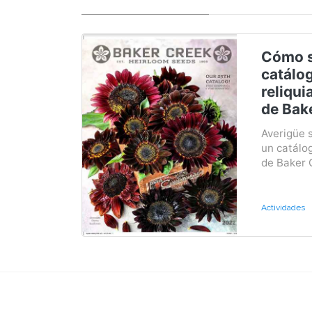
Cómo s
catálog
reliqui
de Bak
Averigüe s
un catálog
de Baker C
Actividades