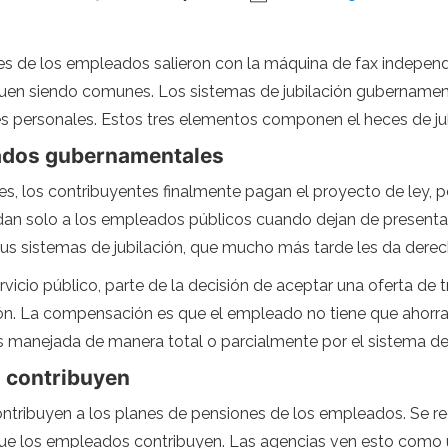
ones de los empleados salieron con la máquina de fax indepen
siguen siendo comunes. Los sistemas de jubilación gubernam
nes personales. Estos tres elementos componen el heces de jub
ados gubernamentales
los contribuyentes finalmente pagan el proyecto de ley, per
e dan solo a los empleados públicos cuando dejan de presenta
us sistemas de jubilación, que mucho más tarde les da dere
cio público, parte de la decisión de aceptar una oferta de tr
ión. La compensación es que el empleado no tiene que ahorrar 
es manejada de manera total o parcialmente por el sistema de 
 contribuyen
tribuyen a los planes de pensiones de los empleados. Se re
 que los empleados contribuyen. Las agencias ven esto como u