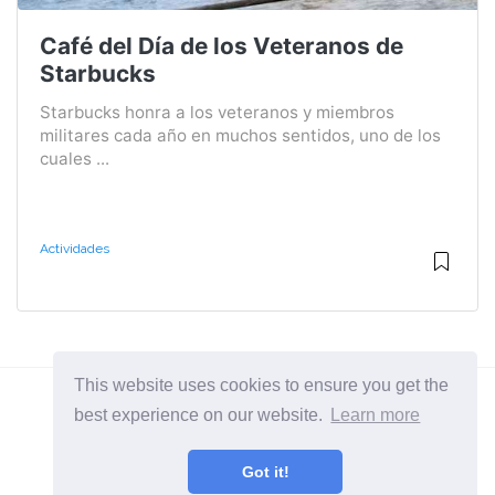
Café del Día de los Veteranos de
Starbucks
Starbucks honra a los veteranos y miembros
militares cada año en muchos sentidos, uno de los
cuales ...
Actividades
This website uses cookies to ensure you get the
best experience on our website.
Learn more
2026 ©
BuruNews
Got it!
Todas las categorias