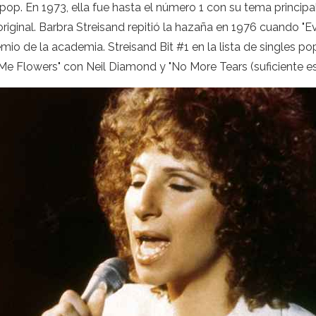
s pop. En 1973, ella fue hasta el número 1 con su tema princip
riginal. Barbra Streisand repitió la hazaña en 1976 cuando "
remio de la academia. Streisand Bit #1 en la lista de singles
 Me Flowers" con Neil Diamond y "No More Tears (suficiente e