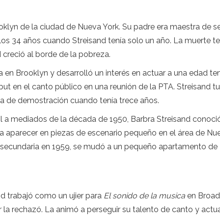
ooklyn de la ciudad de Nueva York. Su padre era maestra de se
los 34 años cuando Streisand tenía solo un año. La muerte t
d creció al borde de la pobreza.
ica en Brooklyn y desarrolló un interés en actuar a una edad 
but en el canto público en una reunión de la PTA. Streisand 
ta de demostración cuando tenía trece años.
ool a mediados de la década de 1950, Barbra Streisand cono
a aparecer en piezas de escenario pequeño en el área de Nue
ela secundaria en 1959, se mudó a un pequeño apartamento 
nd trabajó como un ujier para
El sonido de la musica
en Broadw
r la rechazó. La animó a perseguir su talento de canto y actua