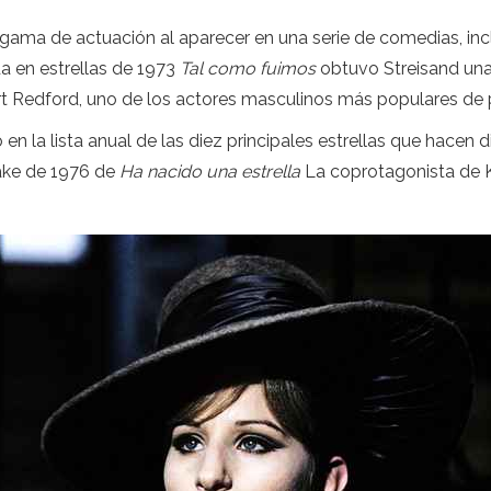
 gama de actuación al aparecer en una serie de comedias, inc
da en estrellas de 1973
Tal como fuimos
obtuvo Streisand una
rt Redford, uno de los actores masculinos más populares de p
n la lista anual de las diez principales estrellas que hacen d
emake de 1976 de
Ha nacido una estrella
La coprotagonista de Kr