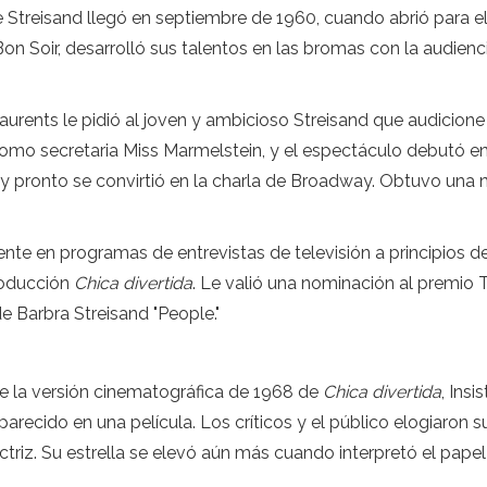
treisand llegó en septiembre de 1960, cuando abrió para el c
Bon Soir, desarrolló sus talentos en las bromas con la audien
aurents le pidió al joven y ambicioso Streisand que audicione
como secretaria Miss Marmelstein, y el espectáculo debutó e
y pronto se convirtió en la charla de Broadway. Obtuvo una n
nte en programas de entrevistas de televisión a principios de
roducción
Chica divertida
. Le valió una nominación al premio T
e Barbra Streisand "People."
 la versión cinematográfica de 1968 de
Chica divertida
, Ins
aparecido en una película. Los críticos y el público elogiaron 
triz. Su estrella se elevó aún más cuando interpretó el papel 