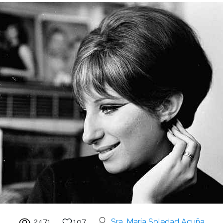
2471
197
Sra. María Soledad Acuña