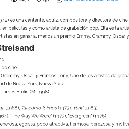
 1942) es una cantante, actriz, compositora y directora de ci
 en películas y como artista de grabación pop. Ella es la ar
artistas en ganar al menos un premio Emmy, Grammy, Oscar y
Streisand
nd
a de cine
, Grammy, Oscar,
y
Premios Tony; Uno de los artistas de gra
udad de Nueva York, Nueva York
, James Brolin (M. 1998)
ida
(1968),
Tal como fuimos
(1973),
Yentl
(1983)
964), "The Way We Were" (1973), "Evergreen" (1976)
generosa, egoísta, poco atractiva, hermosa, perezosa y motiva