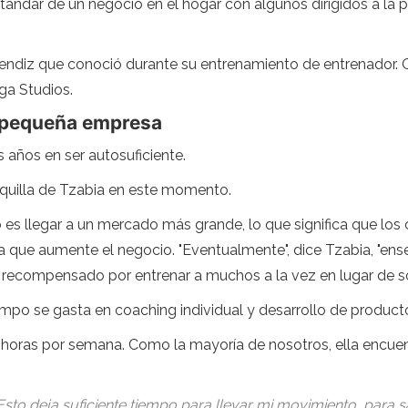
tándar de un negocio en el hogar con algunos dirigidos a la pu
endiz que conoció durante su entrenamiento de entrenador. O
oga Studios.
a pequeña empresa
s años en ser autosuficiente.
equilla de Tzabia en este momento.
zo es llegar a un mercado más grande, lo que significa que lo
 que aumente el negocio. "Eventualmente", dice Tzabia, "ens
s recompensado por entrenar a muchos a la vez en lugar de so
mpo se gasta en coaching individual y desarrollo de producto
 horas por semana. Como la mayoría de nosotros, ella encue
to deja suficiente tiempo para llevar mi movimiento, para sa