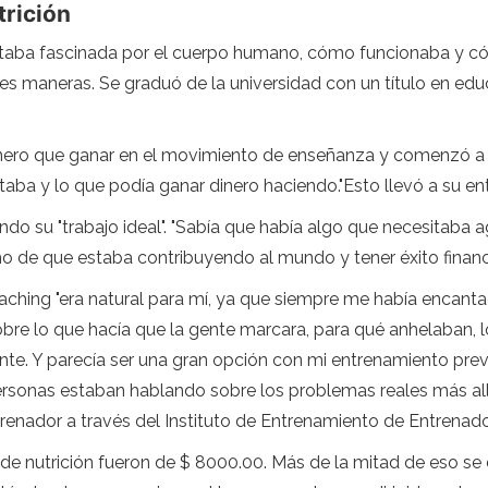
rición
staba fascinada por el cuerpo humano, cómo funcionaba y c
es maneras. Se graduó de la universidad con un título en edu
ero que ganar en el movimiento de enseñanza y comenzó a inv
aba y lo que podía ganar dinero haciendo."Esto llevó a su en
o su "trabajo ideal". "Sabía que había algo que necesitaba a
o de que estaba contribuyendo al mundo y tener éxito financie
Coaching "era natural para mí, ya que siempre me había encan
bre lo que hacía que la gente marcara, para qué anhelaban, l
e. Y parecía ser una gran opción con mi entrenamiento prev
onas estaban hablando sobre los problemas reales más allá 
renador a través del Instituto de Entrenamiento de Entrenado
de nutrición fueron de $ 8000.00. Más de la mitad de eso se d