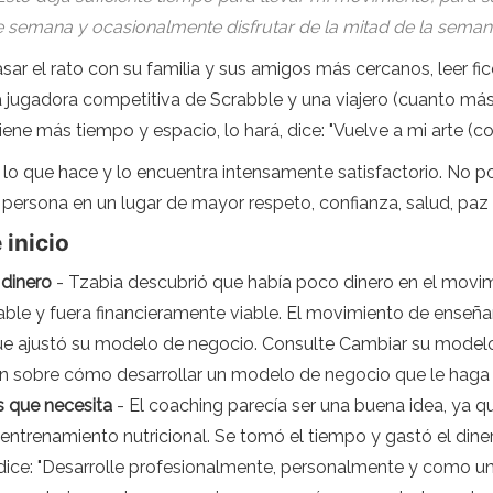
s de semana y ocasionalmente disfrutar de la mitad de la sema
ar el rato con su familia y sus amigos más cercanos, leer fic
 jugadora competitiva de Scrabble y una viajero (cuanto más
ene más tiempo y espacio, lo hará, dice: "Vuelve a mi arte (
 lo que hace y lo encuentra intensamente satisfactorio. No po
 persona en un lugar de mayor respeto, confianza, salud, paz 
 inicio
dinero
- Tzabia descubrió que había poco dinero en el movi
able y fuera financieramente viable. El movimiento de enseñ
o que ajustó su modelo de negocio. Consulte Cambiar su model
 sobre cómo desarrollar un modelo de negocio que le haga 
s que necesita
- El coaching parecía ser una buena idea, ya q
ntrenamiento nutricional. Se tomó el tiempo y gastó el dine
 dice: "Desarrolle profesionalmente, personalmente y como 