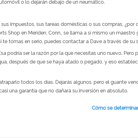
utomóvil o lo dejarán debajo de un neumático.
a sus impuestos, sus tareas domésticas o sus compras, ¿por 
ts Shop en Meriden, Conn., se llama a sí mismo un maestro g
si te tomas en serio, puedes contactar a Dave a través de su s
 Esa podría ser la razón por la que necesitas uno nuevo. Per
ua, después de que se haya atado o pegado, y eso establece 
atraparlo todos los días. Dejarás algunos, pero el guante v
 casi una garantía que no dañará su inversión en absoluto.
Cómo se determinan 