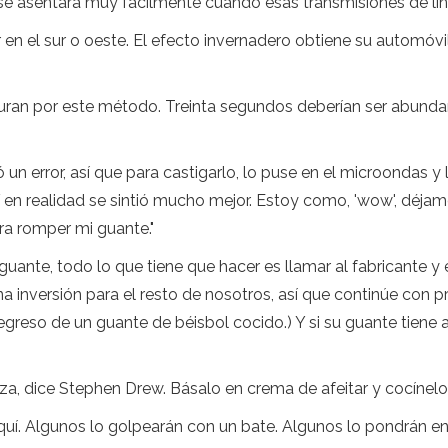
se asentará muy fácilmente cuando esas transmisiones de líne
n el sur o oeste. El efecto invernadero obtiene su automóvi
juran por este método. Treinta segundos deberían ser abunda
n error, así que para castigarlo, lo puse en el microondas y lo 
en realidad se sintió mucho mejor. Estoy como, 'wow', déjam
ra romper mi guante."
 guante, todo lo que tiene que hacer es llamar al fabricante y
na inversión para el resto de nosotros, así que continúe con 
egreso de un guante de béisbol cocido.) Y si su guante tiene a
, dice Stephen Drew. Básalo en crema de afeitar y cocínelo,
. Algunos lo golpearán con un bate. Algunos lo pondrán entr