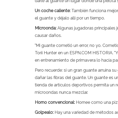
darle al guante un lugar donde una pelota 
Un coche caliente:
También funciona mejor e
el guante y déjalo allí por un tiempo.
Microonda:
Algunas jugadoras principales 
causar daños.
"Mi guante cometió un error, no yo. Cometió u
Torii Hunter en un ESPN.COM HISTORIA. "Y 
en entrenamiento de primavera lo hacía pa
Pero recuerde: si un gran guante arruina su
dañar las fibras del guante. Un guante es u
tienda de artículos deportivos permita un r
microondas nunca mezclar.
Horno convencional:
Hornee como una pizza
Golpealo:
Hay una variedad de métodos aquí