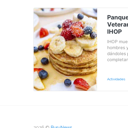
Panque
Vetera
IHOP
IHOP mues
hombres y
dándoles
completam
Actividades
2026 ©
BuruNews