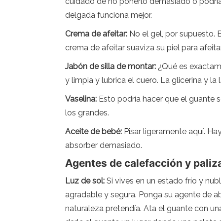
cuidado de no ponerlo demasiado o podría
delgada funciona mejor.
Crema de afeitar:
No el gel, por supuesto. 
crema de afeitar suaviza su piel para afeit
Jabón de silla de montar:
¿Qué es exactamen
y limpia y lubrica el cuero. La glicerina y l
Vaselina:
Esto podría hacer que el guante s
los grandes.
Aceite de bebé:
Pisar ligeramente aquí. Ha
absorber demasiado.
Agentes de calefacción y paliz
Luz de sol:
Si vives en un estado frío y nub
agradable y segura. Ponga su agente de ab
naturaleza pretendía. Ata el guante con u