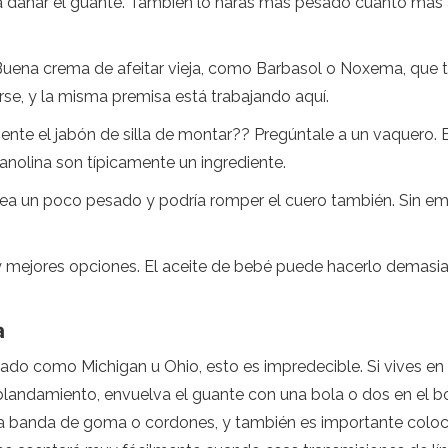
 dañar el guante. También lo harás más pesado cuanto más a
Buena crema de afeitar vieja, como Barbasol o Noxema, que ti
arse, y la misma premisa está trabajando aquí.
te el jabón de silla de montar?? Pregúntale a un vaquero. Es 
a lanolina son típicamente un ingrediente.
ea un poco pesado y podría romper el cuero también. Sin emb
y mejores opciones. El aceite de bebé puede hacerlo demasi
a
lado como Michigan u Ohio, esto es impredecible. Si vives en 
landamiento, envuelva el guante con una bola o dos en el bol
na banda de goma o cordones, y también es importante colocar