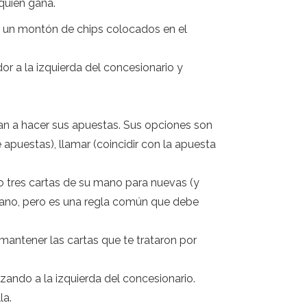
 quién gana.
lo un montón de chips colocados en el
or a la izquierda del concesionario y
an a hacer sus apuestas. Sus opciones son
e apuestas), llamar (coincidir con la apuesta
o tres cartas de su mano para nuevas (y
u mano, pero es una regla común que debe
 mantener las cartas que te trataron por
ando a la izquierda del concesionario.
la.