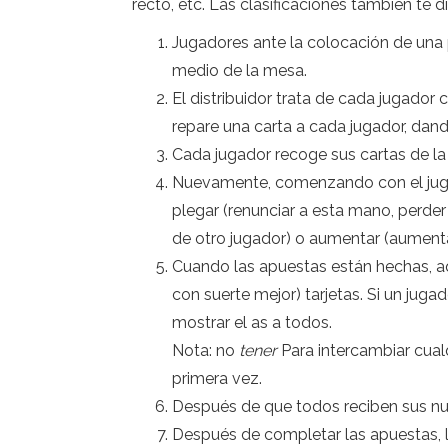
recto, etc. Las clasificaciones también te 
Jugadores ante la colocación de una p
medio de la mesa.
El distribuidor trata de cada jugador
repare una carta a cada jugador, dan
Cada jugador recoge sus cartas de la 
Nuevamente, comenzando con el jugad
plegar (renunciar a esta mano, perder 
de otro jugador) o aumentar (aumenta
Cuando las apuestas están hechas, aq
con suerte mejor) tarjetas. Si un jug
mostrar el as a todos.
Nota: no
tener
Para intercambiar cualq
primera vez.
Después de que todos reciben sus nue
Después de completar las apuestas, 