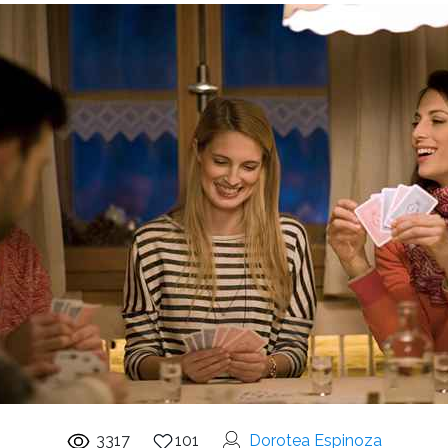
3317
101
Dorotea Espinoza