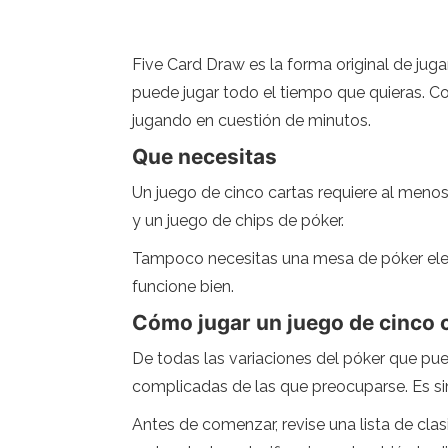
Five Card Draw es la forma original de juga
puede jugar todo el tiempo que quieras. Co
jugando en cuestión de minutos.
Que necesitas
Un juego de cinco cartas requiere al meno
y un juego de chips de póker.
Tampoco necesitas una mesa de póker eleg
funcione bien.
Cómo jugar un juego de cinco 
De todas las variaciones del póker que pue
complicadas de las que preocuparse. Es s
Antes de comenzar, revise una lista de cla