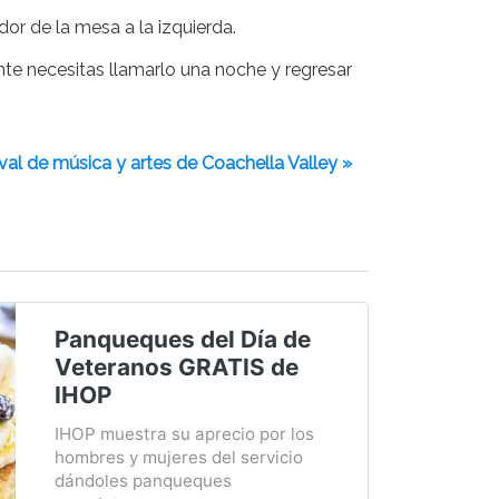
or de la mesa a la izquierda.
te necesitas llamarlo una noche y regresar
val de música y artes de Coachella Valley »
Panqueques del Día de
Veteranos GRATIS de
IHOP
IHOP muestra su aprecio por los
hombres y mujeres del servicio
dándoles panqueques