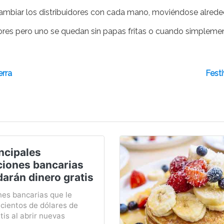
ambiar los distribuidores con cada mano, moviéndose alreded
dores pero uno se quedan sin papas fritas o cuando simplemen
erra
Festi
ncipales
iones bancarias
darán dinero gratis
es bancarias que le
 cientos de dólares de
tis al abrir nuevas