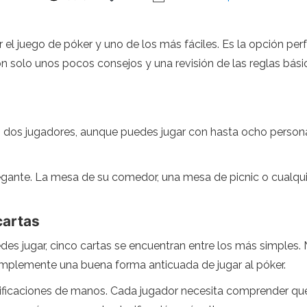
r el juego de póker y uno de los más fáciles. Es la opción pe
n solo unos pocos consejos y una revisión de las reglas bás
s dos jugadores, aunque puedes jugar con hasta ocho persona
ante. La mesa de su comedor, una mesa de picnic o cualquie
cartas
des jugar, cinco cartas se encuentran entre los más simples. 
implemente una buena forma anticuada de jugar al póker.
sificaciones de manos. Cada jugador necesita comprender qué 