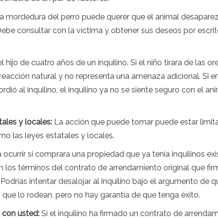
la mordedura del perro puede querer que el animal desapare
ebe consultar con la víctima y obtener sus deseos por escrit
 hijo de cuatro años de un inquilino. Si el niño tirara de las ore
reacción natural y no representa una amenaza adicional. Si en
mordió al inquilino, el inquilino ya no se siente seguro con el a
ales y locales:
La acción que puede tomar puede estar limita
mo las leyes estatales y locales.
 ocurrir si comprara una propiedad que ya tenía inquilinos exis
n los términos del contrato de arrendamiento original que fir
. Podrías intentar desalojar al inquilino bajo el argumento d
os que lo rodean, pero no hay garantía de que tenga éxito.
 con usted:
Si el inquilino ha firmado un contrato de arrenda