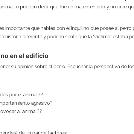
el animal, o pueden decir que fue un malentendido y no cree 
es importante que hables con el inquilino que posee al perro p
una historia diferente y podrían sentir que la "víctima" esta
no en el edificio
btener su opinión sobre el perro. Escuchar la perspectiva de 
dos por el animal??
omportamiento agresivo?
provocar al animal??
penderá de un par de factores: