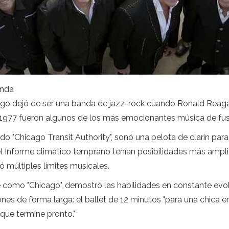
anda
ago dejó de ser una banda de jazz-rock cuando Ronald Reagan
 1977 fueron algunos de los más emocionantes música de fusi
o "Chicago Transit Authority", sonó una pelota de clarín pa
el Informe climático temprano tenían posibilidades más amplias.
ó múltiples límites musicales.
como "Chicago", demostró las habilidades en constante evo
ones de forma larga: el ballet de 12 minutos "para una chica
que termine pronto."