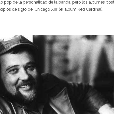
do pop de la personalidad de la banda, pero los álbumes post
ipios de siglo de "Chicago XIII" (el álbum Red Cardinal).