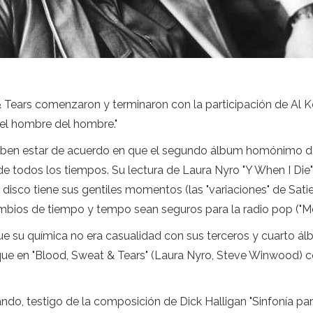
 Tears comenzaron y terminaron con la participación de Al K
del hombre del hombre."
eben estar de acuerdo en que el segundo álbum homónimo de 
 todos los tiempos. Su lectura de Laura Nyro "Y When I Die" 
 El disco tiene sus gentiles momentos (las "variaciones" de Sat
mbios de tiempo y tempo sean seguros para la radio pop ("Me
su química no era casualidad con sus terceros y cuarto álbum
e en "Blood, Sweat & Tears" (Laura Nyro, Steve Winwood) con
ndo, testigo de la composición de Dick Halligan "Sinfonía par