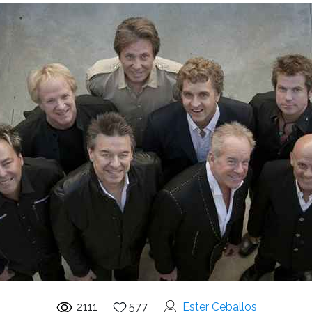
2111
577
Ester Ceballos