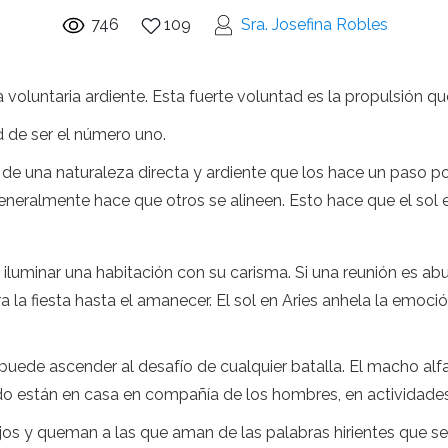
746
109
Sra. Josefina Robles
a voluntaria ardiente. Esta fuerte voluntad es la propulsión q
ud de ser el número uno.
 de una naturaleza directa y ardiente que los hace un paso po
eneralmente hace que otros se alineen. Esto hace que el sol en
uminar una habitación con su carisma. Si una reunión es abu
ra la fiesta hasta el amanecer. El sol en Aries anhela la emoció
ies puede ascender al desafío de cualquier batalla. El macho a
 están en casa en compañía de los hombres, en actividades 
jos y queman a las que aman de las palabras hirientes que se