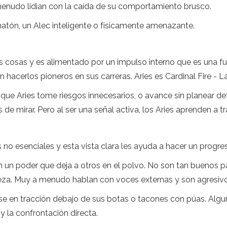
enudo lidian con la caída de su comportamiento brusco.
 matón, un Alec inteligente o físicamente amenazante.
es cosas y es alimentado por un impulso interno que es una f
en hacerlos pioneros en sus carreras. Aries es Cardinal Fire -
 que Aries tome riesgos innecesarios, o avance sin planear det
de mirar. Pero al ser una señal activa, los Aries aprenden a tr
os no esenciales y esta vista clara les ayuda a hacer un progres
n un poder que deja a otros en el polvo. No son tan buenos 
ileza. Muy a menudo hablan con voces externas y son agresiv
e en tracción debajo de sus botas o tacones con púas. Algu
y la confrontación directa.