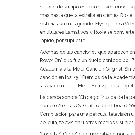
notorio de su tipo en una ciudad conocida 
más hasta que la estrella en ciernes Roxie 
historia aún más grande, Flynn pone a Velm
en titulares llamativos y Roxie se convier
rápido, por supuesto.
Además de las canciones que aparecen en el
Rover On", que fue un dueto cantado por Ze
Academia a la Mejor Canción Original. Sin e
canción en los 75 ° Premios de la Academ
la Academia a la Mejor Actriz por su papel
La banda sonora "Chicago: Música de la pelí
número 2 en la U.S. Gráfico de Billboard 
Compilación para una película, televisión 
película, televisión u otros medios visuales.
"Love Is A Crime", que fue grabado por la e