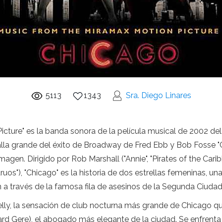
5113
1343
Sra. Diego Linares
icture" es la banda sonora de la película musical de 2002 de
alla grande del éxito de Broadway de Fred Ebb y Bob Fosse "Chi
magen. Dirigido por Rob Marshall ("Annie", "Pirates of the Car
ruos"), "Chicago" es la historia de dos estrellas femeninas, u
 a través de la famosa fila de asesinos de la Segunda Ciudad
lly, la sensación de club nocturna más grande de Chicago que
hard Gere), el abogado más elegante de la ciudad. Se enfrent