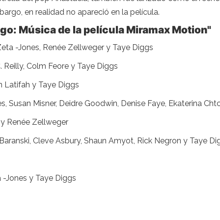
argo, en realidad no apareció en la película.
ago: Música de la película Miramax Motion"
e Zeta -Jones, Renée Zellweger y Taye Diggs
. Reilly, Colm Feore y Taye Diggs
 Latifah y Taye Diggs
nes, Susan Misner, Deidre Goodwin, Denise Faye, Ekaterina Ch
e y Renée Zellweger
 Baranski, Cleve Asbury, Shaun Amyot, Rick Negron y Taye Di
a -Jones y Taye Diggs