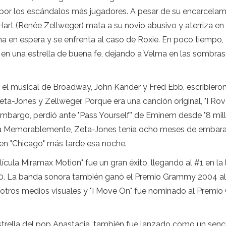
por los escándalos más jugadores. A pesar de su encarcelami
Hart (Renée Zellweger) mata a su novio abusivo y aterriza en l
a en espera y se enfrenta al caso de Roxie. En poco tiempo, 
te en una estrella de buena fe, dejando a Velma en las sombr
 musical de Broadway, John Kander y Fred Ebb, escribieron u
ta-Jones y Zellweger. Porque era una canción original, "I Ro
mbargo, perdió ante "Pass Yourself" de Eminem desde "8 millas
ia Memorablemente, Zeta-Jones tenía ocho meses de embara
 en "Chicago" más tarde esa noche.
cula Miramax Motion" fue un gran éxito, llegando al #1 en la 
200. La banda sonora también ganó el Premio Grammy 2004 al
u otros medios visuales y "I Move On" fue nominado al Premio
strella del pop Anastacia, también fue lanzado como un sencil