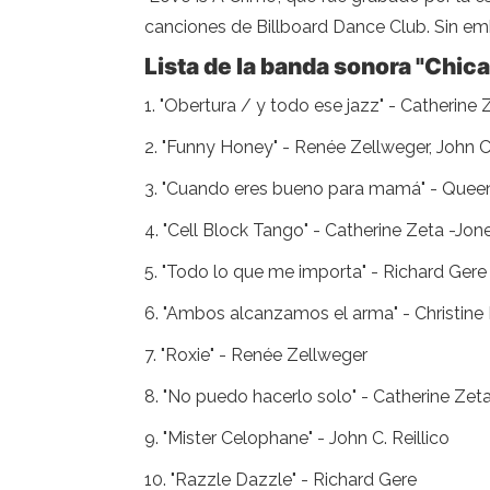
canciones de Billboard Dance Club. Sin emb
Lista de la banda sonora "Chic
1. "Obertura / y todo ese jazz" - Catherin
2. "Funny Honey" - Renée Zellweger, John C
3. "Cuando eres bueno para mamá" - Queen
4. "Cell Block Tango" - Catherine Zeta -Jo
5. "Todo lo que me importa" - Richard Ger
6. "Ambos alcanzamos el arma" - Christine
7. "Roxie" - Renée Zellweger
8. "No puedo hacerlo solo" - Catherine Zet
9. "Mister Celophane" - John C. Reillico
10. "Razzle Dazzle" - Richard Gere