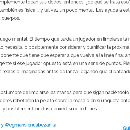
implemente tocan sus dedos, entonces, ¿de qué se trata es
 también es física ... y tal vez un poco mental. Les ayuda a e
s cuerpos.
uego mental. El tiempo que tarda un jugador en limpiarse la
 necesita, o posiblemente considerar y planificar la próxima
 oponente que tiene que esperar a que vuelva a la línea final
gente si ese jugador opuesto está en una serie de puntos. Pi
s reales o imaginadas antes de lanzar, dejando que el bateado
ostumbre de limpiarse las manos para que sigan haciéndolo si
res rebotarán la pelota sobre la mesa o en su raqueta antes d
o, y posiblemente incluso Jinxed, si no lo hiciera.
lix y Wegmans encabezan la
Guí