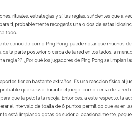
s, rituales, estrategias y sí, las reglas, suficientes que a vec
ara ti, probablemente recogerás una o dos de estas idiosinc
ica todo.
ente conocido como Ping Pong, puede notar que muchos de lo
de la parte posterior o cerca de la red en los lados, a menu
s una regla?? ¿Por qué los jugadores de Ping Pong se limpian
portes tienen bastante extraños. Es una reacción física al ju
robable que se use durante el juego, como cerca de la red do
ara que la pelota la recoja. Entonces, a este respecto, la acci
erar el intervalo de toalla de 6 puntos permitido que
es
en la
almente está limpiando gotas de sudor o, ocasionalmente, pe