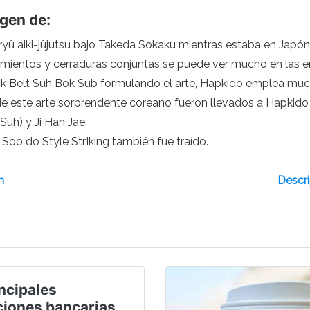
gen de:
yû aiki-jûjutsu bajo Takeda Sokaku mientras estaba en Japón.
nzamientos y cerraduras conjuntas se puede ver mucho en las
k Belt Suh Bok Sub formulando el arte, Hapkido emplea mucho
 este arte sorprendente coreano fueron llevados a Hapkido p
uh) y Ji Han Jae.
o do Style StrIking también fue traído.
h
Descri
ncipales
iones bancarias