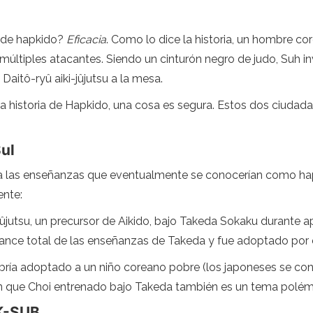
s de hapkido?
Eficacia
. Como lo dice la historia, un hombre c
ltiples atacantes. Siendo un cinturón negro de judo, Suh inv
Daitô-ryû aiki-jûjutsu a la mesa.
la historia de Hapkido, una cosa es segura. Estos dos ciud
ul
a las enseñanzas que eventualmente se conocerían como hap
ente:
jûjutsu, un precursor de Aikido, bajo Takeda Sokaku durante
cance total de las enseñanzas de Takeda y fue adoptado por é
a adoptado a un niño coreano pobre (los japoneses se cons
en que Choi entrenado bajo Takeda también es un tema polém
K-SUB