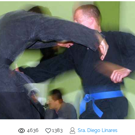
4636
1383
Sra. Diego Linares