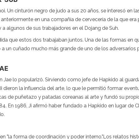
oi. Un cinturón negro de judo a sus 20 años, se interesó en 
 anteriormente en una compañía de cervecería de la que era
 y a algunos de sus trabajadores en el Dojang de Suh.
ida que estos dos trabajaban juntos. Una de las formas en que
ó a un cuñado mucho más grande de uno de los adversarios p
JAE
 Jae lo popularizó. Sirviendo como jefe de Hapkido al guard
 dieron la influencia del arte, lo que le permitió formar eve
s de puñetazo y patadas coreanas al arte y fundó su propio
84. En 1986, Ji afirmó haber fundado a Hapkido en lugar de C
o.
 en "la forma de coordinación y poder interno."Los relatos hi