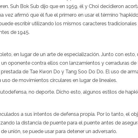
ieren. Suh Bok Sub dijo que en 1959, él y Choi decidieron acor
 vez afirmó que él fue el primero en usar el término 'hapkido'
uede escribir utilizando los mismos caracteres tradicionales 
antes de 1945.
leto, en lugar de un arte de especialización. Junto con esto,
 un oponente contra ellos con lanzamientos y cerraduras de la
prestada de Tae Kwon Do y Tang Soo Do Do. El uso de armas
uso de movimientos circulares en lugar de lineales.
autodefensa, no deporte. Dicho esto, algunos estilos de hapki
ulados a sus intentos de defensa propia. Por lo tanto, el obj
zando la distancia de puente para el puente antes de asegura
 de unión, se puede usar para detener un adversario.