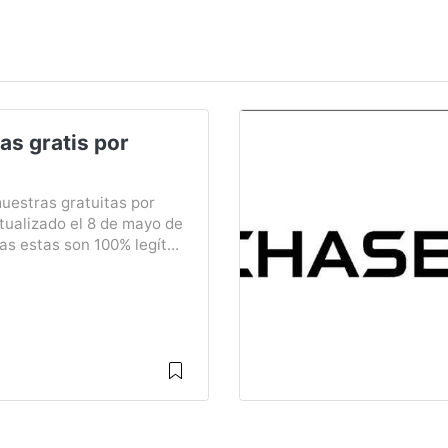
as gratis por
muestras gratuitas por
tualizado el 8 de mayo de
s estas son 100% legít...