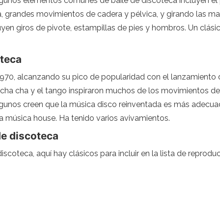
Algunos elementos comunes de baile de discoteca incluyen el
, grandes movimientos de cadera y pélvica, y girando las ma
en giros de pivote, estampillas de pies y hombros. Un clásico
oteca
970, alcanzando su pico de popularidad con el lanzamiento de
l cha cha y el tango inspiraron muchos de los movimientos d
gunos creen que la música disco reinventada es más adecuad
 la música house. Ha tenido varios avivamientos.
de discoteca
iscoteca, aquí hay clásicos para incluir en la lista de reprodu