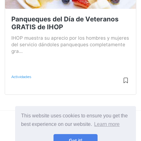
Panqueques del Día de Veteranos
GRATIS de IHOP
IHOP muestra su aprecio por los hombres y mujeres
del servicio dándoles panqueques completamente
gra...
Actividades
This website uses cookies to ensure you get the
best experience on our website.
Learn more
2026 ©
BuruNews
Got it!