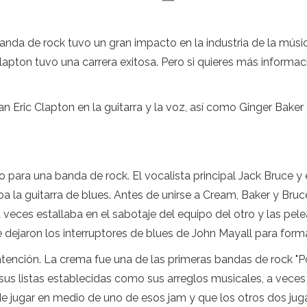
 banda de rock tuvo un gran impacto en la industria de la mú
c Clapton tuvo una carrera exitosa. Pero si quieres más inform
 Eric Clapton en la guitarra y la voz, así como Ginger Baker e
para una banda de rock. El vocalista principal Jack Bruce y e
ba la guitarra de blues. Antes de unirse a Cream, Baker y B
a veces estallaba en el sabotaje del equipo del otro y las pele
dejaron los interruptores de blues de John Mayall para forma
ención. La crema fue una de las primeras bandas de rock "Pow
sus listas establecidas como sus arreglos musicales, a vece
e jugar en medio de uno de esos jam y que los otros dos jugar