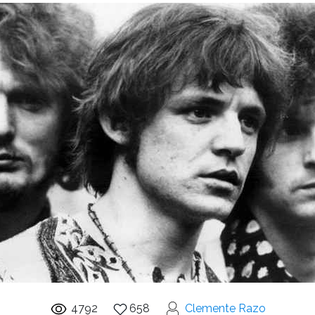
4792
658
Clemente Razo